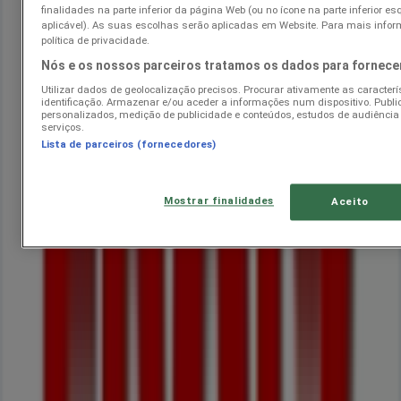
finalidades na parte inferior da página Web (ou no ícone na parte inferior e
aplicável). As suas escolhas serão aplicadas em Website. Para mais infor
política de privacidade.
Nós e os nossos parceiros tratamos os dados para fornec
Utilizar dados de geolocalização precisos. Procurar ativamente as caracterí
identificação. Armazenar e/ou aceder a informações num dispositivo. Publi
Melhores ofertas perto de si
personalizados, medição de publicidade e conteúdos, estudos de audiência
serviços.
Lista de parceiros (fornecedores)
Mostrar finalidades
Aceito
Produtos de Supermercados mais
clicados em Pombal