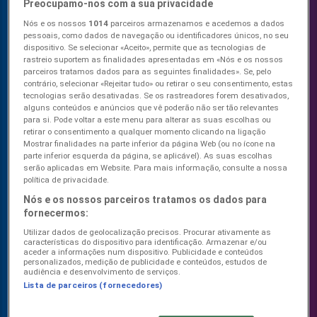
Seaside
Preocupamo-nos com a sua privacidade
Nós e os nossos
1014
parceiros armazenamos e acedemos a dados
Centro Comercial Estação Viana, Loja N.º 1.150/1.156,
pessoais, como dados de navegação ou identificadores únicos, no seu
Av. General Humberto Delgado, 101, Viana do Castelo
dispositivo. Se selecionar «Aceito», permite que as tecnologias de
rastreio suportem as finalidades apresentadas em «Nós e os nossos
145 m
parceiros tratamos dados para as seguintes finalidades». Se, pelo
contrário, selecionar «Rejeitar tudo» ou retirar o seu consentimento, estas
Fechado
tecnologias serão desativadas. Se os rastreadores forem desativados,
alguns conteúdos e anúncios que vê poderão não ser tão relevantes
para si. Pode voltar a este menu para alterar as suas escolhas ou
retirar o consentimento a qualquer momento clicando na ligação
Seaside Viana do Castelo: Ver perfil da loja e dados de
Mostrar finalidades na parte inferior da página Web (ou no ícone na
preços
parte inferior esquerda da página, se aplicável). As suas escolhas
serão aplicadas em Website. Para mais informação, consulte a nossa
política de privacidade.
{"numCatalogs":1}
Nós e os nossos parceiros tratamos os dados para
fornecermos:
Outros utilizadores também
Utilizar dados de geolocalização precisos. Procurar ativamente as
visualizaram estes folhetos
características do dispositivo para identificação. Armazenar e/ou
aceder a informações num dispositivo. Publicidade e conteúdos
personalizados, medição de publicidade e conteúdos, estudos de
audiência e desenvolvimento de serviços.
Lista de parceiros (fornecedores)
Acabado
de
adicionar