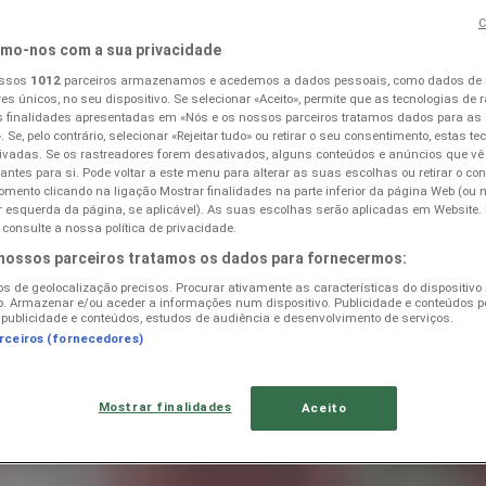
C
mo-nos com a sua privacidade
ossos
1012
parceiros armazenamos e acedemos a dados pessoais, como dados de
Castelo
res únicos, no seu dispositivo. Se selecionar «Aceito», permite que as tecnologias de r
 finalidades apresentadas em «Nós e os nossos parceiros tratamos dados para as
Catálogos, Promoções e Oferta
. Se, pelo contrário, selecionar «Rejeitar tudo» ou retirar o seu consentimento, estas t
ivadas. Se os rastreadores forem desativados, alguns conteúdos e anúncios que vê
vantes para si. Pode voltar a este menu para alterar as suas escolhas ou retirar o c
mento clicando na ligação Mostrar finalidades na parte inferior da página Web (ou 
ior esquerda da página, se aplicável). As suas escolhas serão aplicadas em Website
consulte a nossa política de privacidade.
 nossos parceiros tratamos os dados para fornecermos:
os de geolocalização precisos. Procurar ativamente as características do dispositivo
ão. Armazenar e/ou aceder a informações num dispositivo. Publicidade e conteúdos p
publicidade e conteúdos, estudos de audiência e desenvolvimento de serviços.
arceiros (fornecedores)
Mostrar finalidades
Aceito
el Repsol