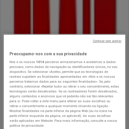
Amanhecer
Rua Joaquim Rodrigues Parracho Nº13, Benavente
5.7 km
Continue sem aceitar
Amanhecer
Preocupamo-nos com a sua privacidade
Estrada Nacional 367367, Marinhais
Nós e os nossos
1014
parceiros armazenamos e acedemos a dados
pessoais, como dados de navegação ou identificadores únicos, no seu
7.8 km
dispositivo. Se selecionar «Aceito», permite que as tecnologias de
rastreio suportem as finalidades apresentadas em «Nós e os nossos
Aberto
parceiros tratamos dados para as seguintes finalidades». Se, pelo
contrário, selecionar «Rejeitar tudo» ou retirar o seu consentimento, estas
tecnologias serão desativadas. Se os rastreadores forem desativados,
alguns conteúdos e anúncios que vê poderão não ser tão relevantes
Amanhecer
para si. Pode voltar a este menu para alterar as suas escolhas ou
retirar o consentimento a qualquer momento clicando na ligação
Rua da Lagoa90, Marinhais
Mostrar finalidades na parte inferior da página Web (ou no ícone na
parte inferior esquerda da página, se aplicável). As suas escolhas
8.6 km
serão aplicadas em Website. Para mais informação, consulte a nossa
política de privacidade.
Aberto