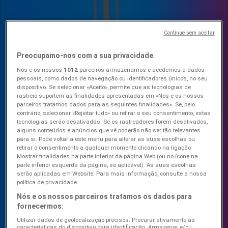
MO
R. da Escola, Estrada Nacional 116 - Loja MO Mafra,
Continue sem aceitar
Mafra
1.8 km
Preocupamo-nos com a sua privacidade
Nós e os nossos
1012
parceiros armazenamos e acedemos a dados
Aberto
pessoais, como dados de navegação ou identificadores únicos, no seu
dispositivo. Se selecionar «Aceito», permite que as tecnologias de
rastreio suportem as finalidades apresentadas em «Nós e os nossos
parceiros tratamos dados para as seguintes finalidades». Se, pelo
MO
contrário, selecionar «Rejeitar tudo» ou retirar o seu consentimento, estas
tecnologias serão desativadas. Se os rastreadores forem desativados,
Avenida da Liberdade 172, Estrada Nacional Nº 9 - Loja
alguns conteúdos e anúncios que vê poderão não ser tão relevantes
MO Montelavar Outlet, Sintra
para si. Pode voltar a este menu para alterar as suas escolhas ou
retirar o consentimento a qualquer momento clicando na ligação
8.2 km
Mostrar finalidades na parte inferior da página Web (ou no ícone na
parte inferior esquerda da página, se aplicável). As suas escolhas
Aberto
serão aplicadas em Website. Para mais informação, consulte a nossa
política de privacidade.
Nós e os nossos parceiros tratamos os dados para
fornecermos:
MO
Utilizar dados de geolocalização precisos. Procurar ativamente as
Estrada da Cavaleira 1 - Loja MO Sintra, Sintra
características do dispositivo para identificação. Armazenar e/ou