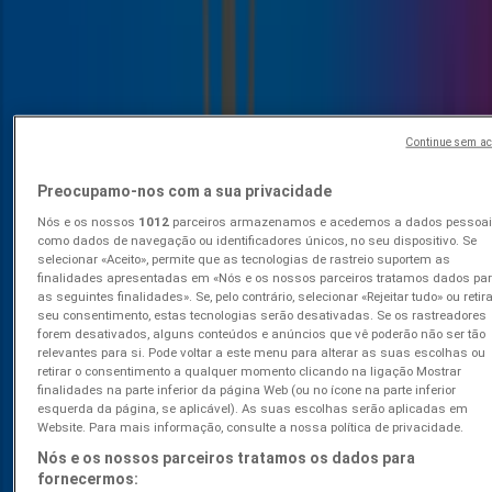
Code
Quinta das Farinheiras Franqueiro, Loures
603 m
Continue sem ac
Code
Preocupamo-nos com a sua privacidade
Rua Projectada à Azinhaga dos Ulmeiros, Lisboa
Nós e os nossos
1012
parceiros armazenamos e acedemos a dados pessoai
como dados de navegação ou identificadores únicos, no seu dispositivo. Se
6.9 km
selecionar «Aceito», permite que as tecnologias de rastreio suportem as
finalidades apresentadas em «Nós e os nossos parceiros tratamos dados pa
as seguintes finalidades». Se, pelo contrário, selecionar «Rejeitar tudo» ou retira
seu consentimento, estas tecnologias serão desativadas. Se os rastreadores
Code
forem desativados, alguns conteúdos e anúncios que vê poderão não ser tão
relevantes para si. Pode voltar a este menu para alterar as suas escolhas ou
Avenida Cruzeiro Seixas 5 Lojas 1174, Amadora
retirar o consentimento a qualquer momento clicando na ligação Mostrar
finalidades na parte inferior da página Web (ou no ícone na parte inferior
7.3 km
esquerda da página, se aplicável). As suas escolhas serão aplicadas em
Website. Para mais informação, consulte a nossa política de privacidade.
Nós e os nossos parceiros tratamos os dados para
fornecermos:
Code