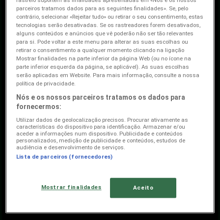
KIKO
rastreio suportem as finalidades apresentadas em «Nós e os nossos
parceiros tratamos dados para as seguintes finalidades». Se, pelo
Estrada Monumental 390, Funchal
contrário, selecionar «Rejeitar tudo» ou retirar o seu consentimento, estas
tecnologias serão desativadas. Se os rastreadores forem desativados,
3.9 km
alguns conteúdos e anúncios que vê poderão não ser tão relevantes
para si. Pode voltar a este menu para alterar as suas escolhas ou
retirar o consentimento a qualquer momento clicando na ligação
Aberto
Mostrar finalidades na parte inferior da página Web (ou no ícone na
parte inferior esquerda da página, se aplicável). As suas escolhas
serão aplicadas em Website. Para mais informação, consulte a nossa
política de privacidade.
KIKO Funchal: Ver perfil da loja e dados de preços
Nós e os nossos parceiros tratamos os dados para
fornecermos:
{"numCatalogs":1}
Utilizar dados de geolocalização precisos. Procurar ativamente as
características do dispositivo para identificação. Armazenar e/ou
Outros utilizadores também
aceder a informações num dispositivo. Publicidade e conteúdos
personalizados, medição de publicidade e conteúdos, estudos de
visualizaram estes folhetos
audiência e desenvolvimento de serviços.
Lista de parceiros (fornecedores)
Acabado
Mostrar finalidades
de
Aceito
adicionar