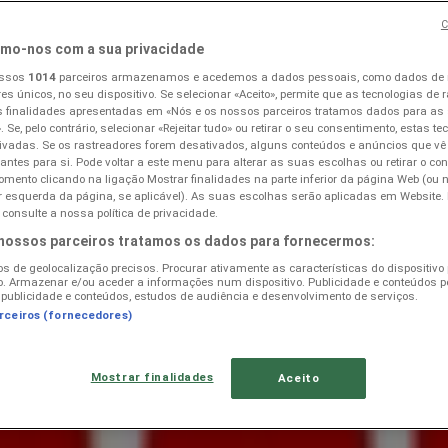
fletos e Promos
C
mo-nos com a sua privacidade
ossos
1014
parceiros armazenamos e acedemos a dados pessoais, como dados de
res únicos, no seu dispositivo. Se selecionar «Aceito», permite que as tecnologias de r
 finalidades apresentadas em «Nós e os nossos parceiros tratamos dados para as
. Se, pelo contrário, selecionar «Rejeitar tudo» ou retirar o seu consentimento, estas t
ivadas. Se os rastreadores forem desativados, alguns conteúdos e anúncios que vê
vantes para si. Pode voltar a este menu para alterar as suas escolhas ou retirar o c
mento clicando na ligação Mostrar finalidades na parte inferior da página Web (ou 
ior esquerda da página, se aplicável). As suas escolhas serão aplicadas em Website
consulte a nossa política de privacidade.
 nossos parceiros tratamos os dados para fornecermos:
os de geolocalização precisos. Procurar ativamente as características do dispositivo
ão. Armazenar e/ou aceder a informações num dispositivo. Publicidade e conteúdos p
publicidade e conteúdos, estudos de audiência e desenvolvimento de serviços.
arceiros (fornecedores)
Mostrar finalidades
Aceito