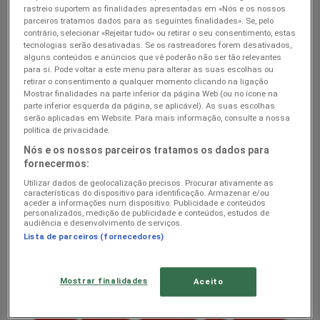
rastreio suportem as finalidades apresentadas em «Nós e os nossos
parceiros tratamos dados para as seguintes finalidades». Se, pelo
contrário, selecionar «Rejeitar tudo» ou retirar o seu consentimento, estas
Intermarché
tecnologias serão desativadas. Se os rastreadores forem desativados,
alguns conteúdos e anúncios que vê poderão não ser tão relevantes
para si. Pode voltar a este menu para alterar as suas escolhas ou
Isto é que são preços BAIXOS!
retirar o consentimento a qualquer momento clicando na ligação
Mostrar finalidades na parte inferior da página Web (ou no ícone na
Dados de preços válidos até 12/08
13.6 km - Chamusca
parte inferior esquerda da página, se aplicável). As suas escolhas
serão aplicadas em Website. Para mais informação, consulte a nossa
Intermarché
política de privacidade.
N118 km 99, Chamusca
Nós e os nossos parceiros tratamos os dados para
fornecermos:
1.4 km
Utilizar dados de geolocalização precisos. Procurar ativamente as
características do dispositivo para identificação. Armazenar e/ou
Aberto
aceder a informações num dispositivo. Publicidade e conteúdos
personalizados, medição de publicidade e conteúdos, estudos de
audiência e desenvolvimento de serviços.
Lista de parceiros (fornecedores)
Intermarché
Lugar Serradora Cunha, Golegã
Mostrar finalidades
Aceito
6.2 km