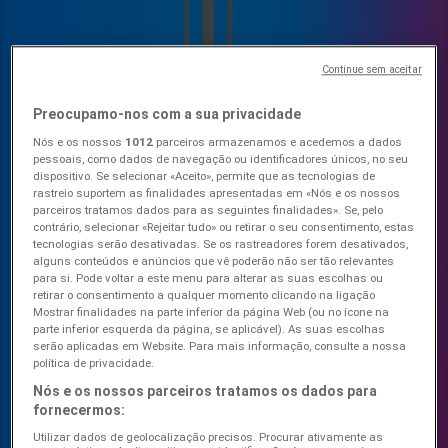
ZARA
Estrada nacional alcabideche, 9, Cascais
Continue sem aceitar
4.8 km
Preocupamo-nos com a sua privacidade
Fechado
Nós e os nossos
1012
parceiros armazenamos e acedemos a dados
pessoais, como dados de navegação ou identificadores únicos, no seu
dispositivo. Se selecionar «Aceito», permite que as tecnologias de
ZARA
rastreio suportem as finalidades apresentadas em «Nós e os nossos
parceiros tratamos dados para as seguintes finalidades». Se, pelo
Avenida antonio bernardo cabral de macedo, s/n, Oeiras
contrário, selecionar «Rejeitar tudo» ou retirar o seu consentimento, estas
tecnologias serão desativadas. Se os rastreadores forem desativados,
10.3 km
alguns conteúdos e anúncios que vê poderão não ser tão relevantes
para si. Pode voltar a este menu para alterar as suas escolhas ou
Fechado
retirar o consentimento a qualquer momento clicando na ligação
Mostrar finalidades na parte inferior da página Web (ou no ícone na
parte inferior esquerda da página, se aplicável). As suas escolhas
serão aplicadas em Website. Para mais informação, consulte a nossa
política de privacidade.
ZARA
Nós e os nossos parceiros tratamos os dados para
Ic 19 alto do forte rio de mouro, Sintra
fornecermos:
11.0 km
Utilizar dados de geolocalização precisos. Procurar ativamente as