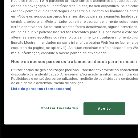
Nós e os nossos
1014
parceiros armazenamos e acedemos a dados pessoai
dados de navegação ou identificadores únicos, no seu dispositivo. Se selecio
Dados de preços válidos até 31/10
Alcochete
«Aceito», permite que as tecnologias de rastreio suportem as finalidades apr
em «Nós e os nossos parceiros tratamos dados para as seguintes finalidades»
Avon
contrário, selecionar «Rejeitar tudo» ou retirar o seu consentimento, estas tecn
serão desativadas. Se os rastreadores forem desativados, alguns conteúdos
anúncios que vê poderão não ser tão relevantes para si. Pode voltar a este m
We.avon.digital Catalogue.com
alterar as suas escolhas ou retirar o consentimento a qualquer momento cli
ligação Mostrar finalidades na parte inferior da página Web (ou no ícone na par
Dados de preços válidos até 31/08
Alcochete
esquerda da página, se aplicável). As suas escolhas serão aplicadas em Web
mais informação, consulte a nossa política de privacidade.
Ver mais
Nós e os nossos parceiros tratamos os dados para fornecer
Publicidade
Utilizar dados de geolocalização precisos. Procurar ativamente as característ
dispositivo para identificação. Armazenar e/ou aceder a informações num dis
Publicidade e conteúdos personalizados, medição de publicidade e conteúdos
de audiência e desenvolvimento de serviços.
Lista de parceiros (fornecedores)
Mostrar finalidades
Aceito